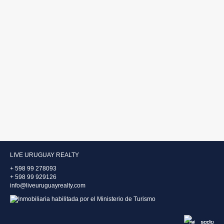
LIVE URUGUAY REALTY
+ 598 99 278093
+ 598 99 929126
info@liveuruguayrealty.com