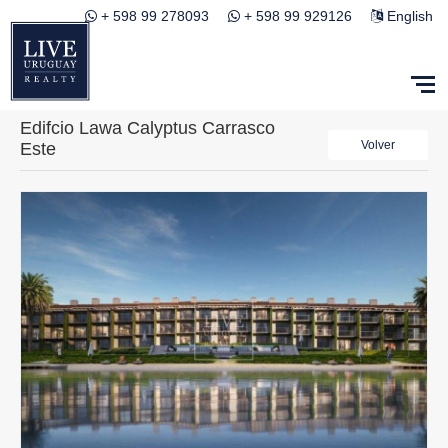
+ 598 99 278093
+ 598 99 929126
English
Edifcio Lawa Calyptus Carrasco
Volver
Este