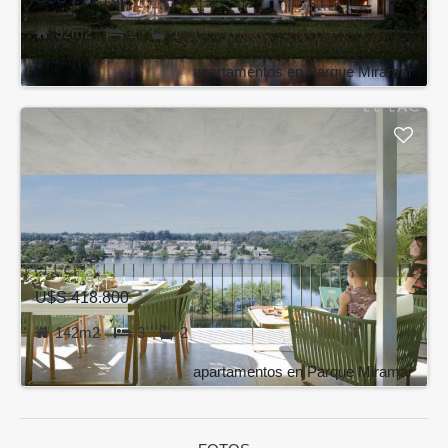
92m2
2
1
apartamentos en Parque Miramar
U$S 418.800
142m2
3
2
apartamentos en Parque Miramar