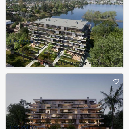
U$S 193.600
60m2
1
1
apartamentos en Parque Miramar
U$S 274.700